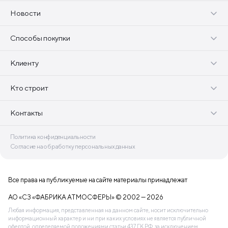
Новости
Способы покупки
Клиенту
Кто строит
Контакты
Политика конфиденциальности
Согласие на обработку персональных данных
Все права на публикуемые на сайте материалы принадлежат
АО «СЗ «ФАБРИКА АТМОСФЕРЫ» © 2002 — 2026
Любая информация, представленная на данном сайте, носит исключительно
информационный характер и ни при каких условиях не является публичной
офертой, определяемой положениями статьи 437 ГК РФ, за исключением