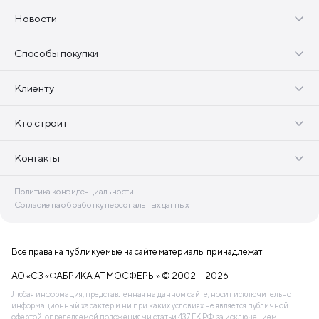
Новости
Способы покупки
Клиенту
Кто строит
Контакты
Политика конфиденциальности
Согласие на обработку персональных данных
Все права на публикуемые на сайте материалы принадлежат
АО «СЗ «ФАБРИКА АТМОСФЕРЫ» © 2002 — 2026
Любая информация, представленная на данном сайте, носит исключительно
информационный характер и ни при каких условиях не является публичной
офертой, определяемой положениями статьи 437 ГК РФ, за исключением