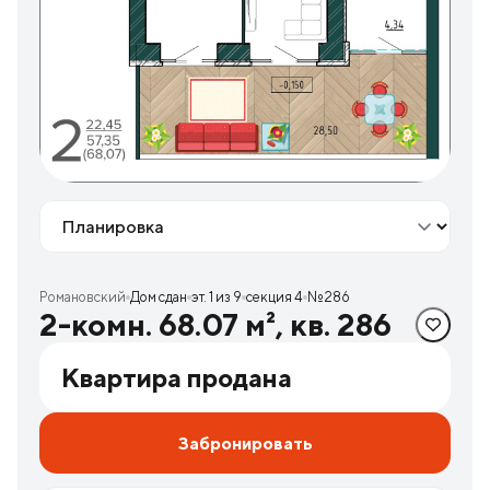
Вид
Романовский
Дом сдан
эт. 1 из 9
секция 4
№286
2-комн. 68.07 м², кв. 286
Квартира продана
Забронировать