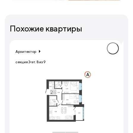
Похожие квартиры
Архитектор
Ар
секция 3
эт. 8 из 9
сек