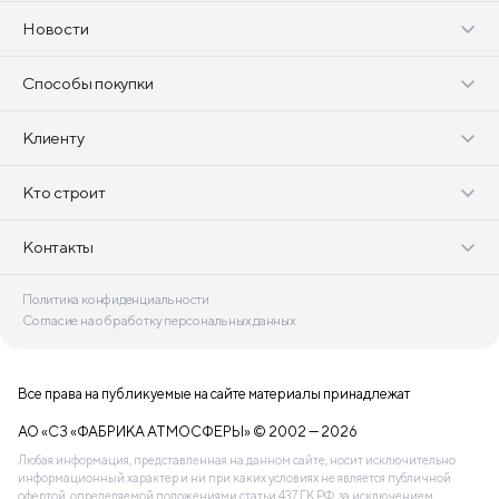
Новости
Способы покупки
Клиенту
Кто строит
Контакты
Политика конфиденциальности
Согласие на обработку персональных данных
Все права на публикуемые на сайте материалы принадлежат
АО «СЗ «ФАБРИКА АТМОСФЕРЫ» © 2002 — 2026
Любая информация, представленная на данном сайте, носит исключительно
информационный характер и ни при каких условиях не является публичной
офертой, определяемой положениями статьи 437 ГК РФ, за исключением