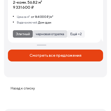
2-комн. 56.82 м²
2-
9 331 600 ₽
8 
Цена за м²:
от 164 000 ₽/м²
Выдача ключей:
Дом сдан
Элитный
черновая отделка
Ещё +2
Смотреть все предложения
Назад к списку