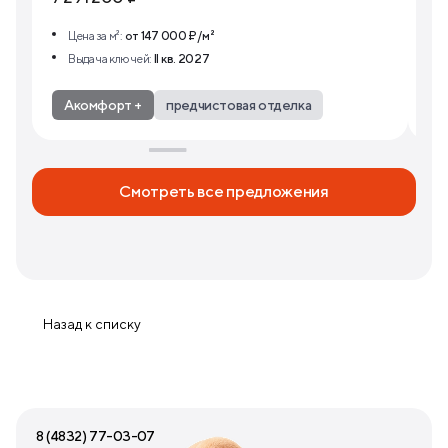
Цена за м²:
от 147 000 ₽/м²
Выдача ключей:
II кв. 2027
Акомфорт +
предчистовая отделка
А
Ещё +2
Е
Смотреть все предложения
Назад к списку
8 (4832) 77-03-07