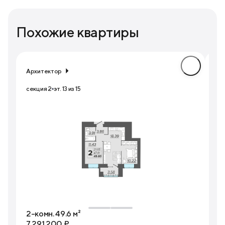
Похожие квартиры
Архитектор
Ар
секция 2
эт. 13 из 15
сек
2-комн. 49.6 м²
2-
7 291 200 ₽
7 